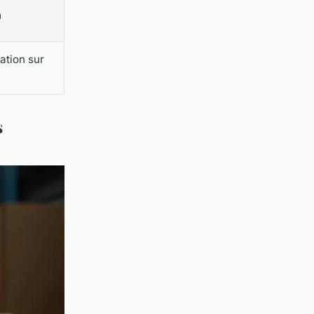
m
ation sur
s