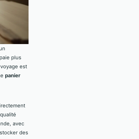
 un
 paie plus
 voyage est
Le
panier
directement
qualité
ande, avec
 stocker des