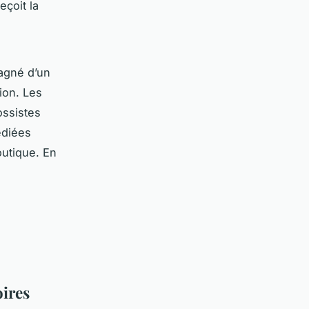
eçoit la
agné d’un
tion. Les
ossistes
édiées
outique. En
oires