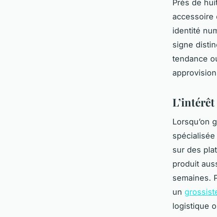
Près de hui
accessoire 
identité nu
signe disti
tendance ou
approvision
L’intérêt
Lorsqu’on g
spécialisée
sur des pla
produit aus
semaines. P
un
grossis
logistique 