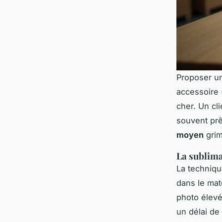
Proposer un
accessoire -
cher. Un cl
souvent prê
moyen
grim
La sublima
La technique
dans le mat
photo élevé
un délai de