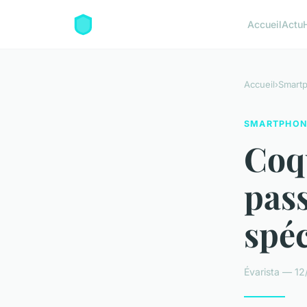
Accueil
Actu
Accueil
›
Smart
SMARTPHON
Coq
pass
spéc
Évarista — 12