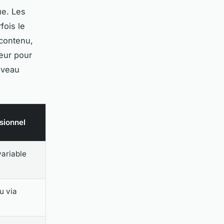
ue. Les
fois le
 contenu,
eur pour
uveau
sionnel
variable
u via