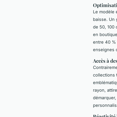
Optimisati
Le modèle é
baisse. Un 
de 50, 100 
en boutiqu
entre 40 % 
enseignes o
Accès à des
Contraireme
collections
emblématiqu
rayon, atti
démarquer,
personnalis
Réactivité 