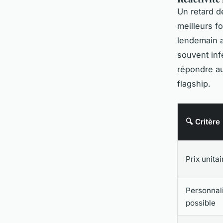
Un retard d
meilleurs f
lendemain a
souvent inf
répondre au
flagship.
🔍 Critère
Prix unita
Personnal
possible