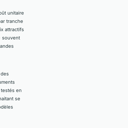
ût unitaire
par tranche
 attractifs
- souvent
randes
 des
numents
 testés en
haitant se
odèles