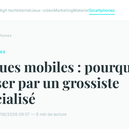
High tech
Internet
Jeux-video
Marketing
Materiel
Smartphones
phones
ES
ues mobiles : pourq
er par un grossiste
ialisé
/06/2026 09:57 — 9 min de lecture