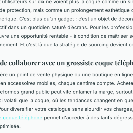
t utilisateurs sur dix ne voient plus la coque comme un s
de protection, mais comme un prolongement esthétique d
mérique. C’est plus qu’un gadget : c’est un objet de décor
nctif dans un quotidien saturé d’écrans. Pour les professio
vre une opportunité rentable - à condition de maîtriser 
nement. Et c’est là que la stratégie de sourcing devient cr
 de collaborer avec un grossiste coque télé
ère un point de vente physique ou une boutique en ligne
 en accessoires mobiles, chaque centime compte. Acheter 
teformes grand public peut vite entamer la marge, surtout
si volatil que la coque, où les tendances changent en qu
our diversifier votre catalogue sans alourdir vos charges
te coque téléphone
permet d'accéder à des tarifs dégress
optimisée.