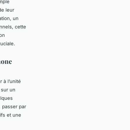
imple
e leur
ation, un
nnels, cette
son
uciale.
phone
à l’unité
 sur un
elques
, passer par
ifs et une