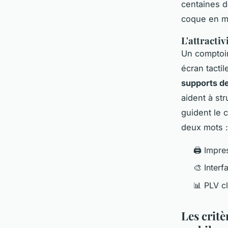
centaines d
coque en m
L'attractiv
Un comptoi
écran tactil
supports de
aident à st
guident le c
deux mots :
🖨️ Impr
🎨 Interf
📊 PLV cl
Les critè